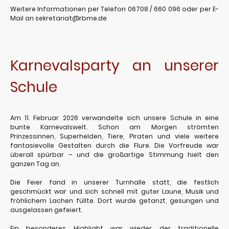
Weitere Informationen per Telefon 06708 / 660 096 oder per E-
Mail an sekretariat@rbme.de
Karnevalsparty an unserer
Schule
Am 11. Februar 2026 verwandelte sich unsere Schule in eine
bunte Karnevalswelt. Schon am Morgen strömten
Prinzessinnen, Superhelden, Tiere, Piraten und viele weitere
fantasievolle Gestalten durch die Flure. Die Vorfreude war
überall spürbar – und die großartige Stimmung hielt den
ganzen Tag an.
Die Feier fand in unserer Turnhalle statt, die festlich
geschmückt war und sich schnell mit guter Laune, Musik und
fröhlichem Lachen füllte. Dort wurde getanzt, gesungen und
ausgelassen gefeiert.
Ein besonderes Highlight war wieder der traditionelle