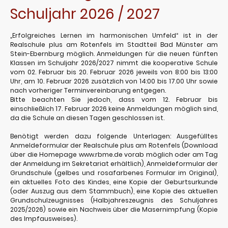
Schuljahr 2026 / 2027
„Erfolgreiches Lernen im harmonischen Umfeld“ ist in der
Realschule plus am Rotenfels im Stadtteil Bad Münster am
Stein-Ebernburg möglich. Anmeldungen für die neuen fünften
Klassen im Schuljahr 2026/2027 nimmt die kooperative Schule
vom 02. Februar bis 20. Februar 2026 jeweils von 8:00 bis 13:00
Uhr, am 10. Februar 2026 zusätzlich von 14:00 bis 17.00 Uhr sowie
nach vorheriger Terminvereinbarung entgegen.
Bitte beachten Sie jedoch, dass vom 12. Februar bis
einschließlich 17. Februar 2026 keine Anmeldungen möglich sind,
da die Schule an diesen Tagen geschlossen ist.
Benötigt werden dazu folgende Unterlagen: Ausgefülltes
Anmeldeformular der Realschule plus am Rotenfels (Download
über die Homepage www.rbme.de vorab möglich oder am Tag
der Anmeldung im Sekretariat erhältlich), Anmeldeformular der
Grundschule (gelbes und rosafarbenes Formular im Original),
ein aktuelles Foto des Kindes, eine Kopie der Geburtsurkunde
(oder Auszug aus dem Stammbuch), eine Kopie des aktuellen
Grundschulzeugnisses (Halbjahreszeugnis des Schuljahres
2025/2026) sowie ein Nachweis über die Masernimpfung (Kopie
des Impfausweises).