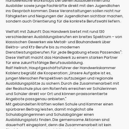
handwerkliche Workshops bei denen Ausbilderinnen und
Ausbilder sowie junge Fachkräfte direkt mit den Jugendlichen
ins Gespräch kommen. Diese Veranstaltungen sollen nicht nur
Fähigkeiten und Neigungen der Jugendlichen sichtbar machen,
sondern auch Orientierung für die konkrete Berufswahl liefern.
Vielfalt mit Zukunft: Das Handwerk bietet mit rund 130
verschiedenen Ausbildungsberufen ein breites Spektrum – von
klassischen Gewerken wie Metall- und Bauhandwerk über
Elektro- und Kfz-Berufe bis zu modernen
Dienstleistungsberufen. Für „jede Begabung etwas Passendes":
Diese Vielfalt macht das Handwerk zu einem starken Partner
für eine zukunftsfähige Berufsausbildung.
Ralf Hellrich, Hauptgeschäftsführer der Handwerkskammer
Koblenz begrüßt die Kooperation: „Unsere Aufgabe ist es,
jungen Menschen Perspektiven aufzuzeigen und regionale
Ausbildungsplätze zu sichern. Durch die Zusammenarbeit mit
der Realschule plus am Rotenfels erreichen wir Schülerinnen
und Schüler direkt vor Ort und können praxisorientierte
Angebote passgenau anbieten."
Mit gebündelten Kräften wollen Schule und Kammer einen
spürbaren Beitrag leisten, damit möglichst alle
Schulabgängerinnen und Schulabgänger einen
Ausbildungsplatz finden. Die gemeinsame Aktionen sind
dauerhaft eingeplant, denn die Zusammenarbeit ist kein