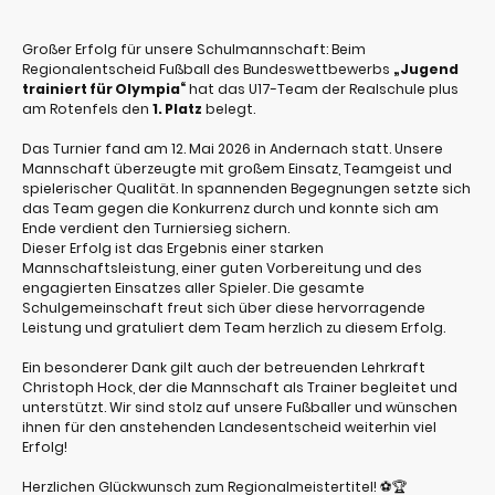
Großer Erfolg für unsere Schulmannschaft: Beim
Regionalentscheid Fußball des Bundeswettbewerbs
„Jugend
trainiert für Olympia
“
hat das U17-Team der Realschule plus
am Rotenfels den
1. Platz
belegt.
Das Turnier fand am 12. Mai 2026 in Andernach statt. Unsere
Mannschaft überzeugte mit großem Einsatz, Teamgeist und
spielerischer Qualität. In spannenden Begegnungen setzte sich
das Team gegen die Konkurrenz durch und konnte sich am
Ende verdient den Turniersieg sichern.
Dieser Erfolg ist das Ergebnis einer starken
Mannschaftsleistung, einer guten Vorbereitung und des
engagierten Einsatzes aller Spieler. Die gesamte
Schulgemeinschaft freut sich über diese hervorragende
Leistung und gratuliert dem Team herzlich zu diesem Erfolg.
Ein besonderer Dank gilt auch der betreuenden Lehrkraft
Christoph Hock, der die Mannschaft als Trainer begleitet und
unterstützt. Wir sind stolz auf unsere Fußballer und wünschen
ihnen für den anstehenden Landesentscheid weiterhin viel
Erfolg!
Herzlichen Glückwunsch zum Regionalmeistertitel!
⚽🏆