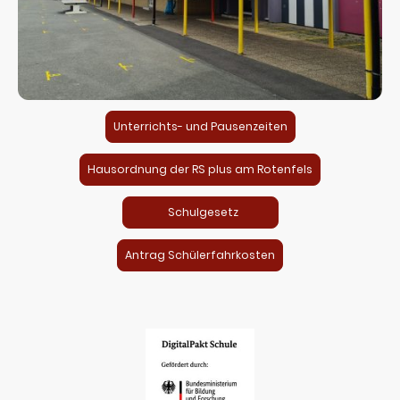
Unterrichts- und Pausenzeiten
Hausordnung der RS plus am Rotenfels
Schulgesetz
Antrag Schülerfahrkosten