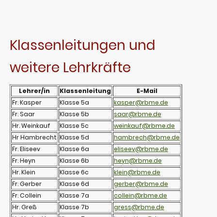
Klassenleitungen und
weitere Lehrkräfte
Lehrer/in
Klassenleitung
E-Mail
Fr. Kasper
Klasse 5a
kasper@rbme.de
Fr. Saar
Klasse 5b
saar@rbme.de
Hr. Weinkauf
Klasse 5c
weinkauf@rbme.de
Hr Hambrecht
Klasse 5d
hambrech@rbme.de
Fr. Eliseev
Klasse 6a
eliseev@rbme.de
Fr. Heyn
Klasse 6b
heyn@rbme.de
Hr. Klein
Klasse 6c
klein@rbme.de
Fr. Gerber
Klasse 6d
gerber@rbme.de
Fr. Collein
Klasse 7a
collein@rbme.de
Hr. Greß
Klasse 7b
gress@rbme.de