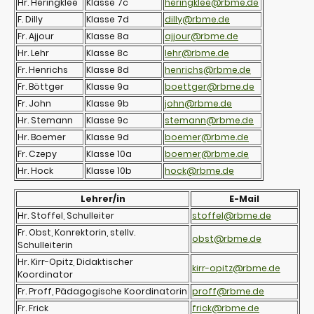
Hr. Heringklee
Klasse 7c
heringklee@rbme.de
F. Dilly
Klasse 7d
dilly@rbme.de
Fr. Ajjour
Klasse 8a
ajjour@rbme.de
Hr. Lehr
Klasse 8c
lehr@rbme.de
Fr. Henrichs
Klasse 8d
henrichs@rbme.de
Fr. Böttger
Klasse 9a
boettger@rbme.de
Fr. John
Klasse 9b
john@rbme.de
Hr. Stemann
Klasse 9c
stemann@rbme.de
Hr. Boemer
Klasse 9d
boemer@rbme.de
Fr. Czepy
Klasse 10a
boemer@rbme.de
Hr. Hock
Klasse 10b
hock@rbme.de
Lehrer/in
E-Mail
Hr. Stoffel, Schulleiter
stoffel@rbme.de
Fr. Obst, Konrektorin, stellv.
obst@rbme.de
Schulleiterin
Hr. Kirr-Opitz, Didaktischer
kirr-opitz@rbme.de
Koordinator
Fr. Proff, Pädagogische Koordinatorin
proff@rbme.de
Fr. Frick
frick@rbme.de