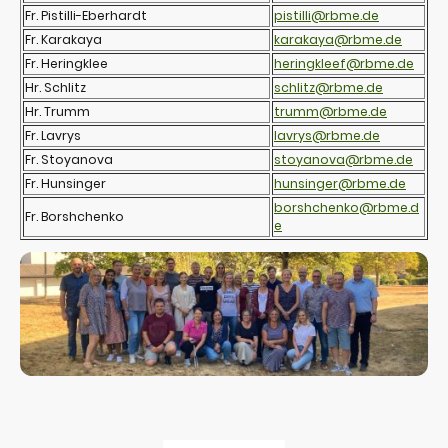
Fr. Pistilli-Eberhardt
pistilli@rbme.de
Fr. Karakaya
karakaya@rbme.de
Fr. Heringklee
heringkleef@rbme.de
Hr. Schlitz
schlitz@rbme.de
Hr. Trumm
trumm@rbme.de
Fr. Lavrys
lavrys@rbme.de
Fr. Stoyanova
stoyanova@rbme.de
Fr. Hunsinger
hunsinger@rbme.de
borshchenko@rbme.d
Fr. Borshchenko
e