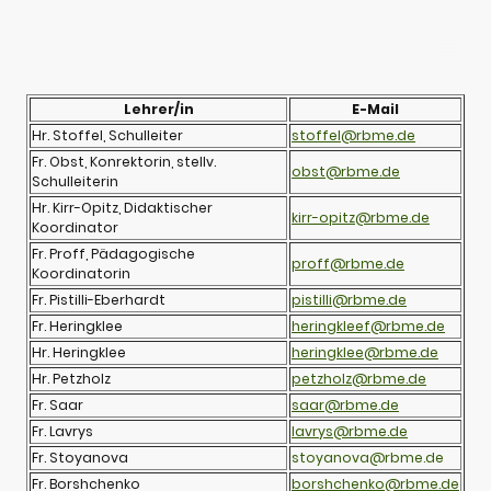
Lehrer/in
E-Mail
Hr. Stoffel, Schulleiter
stoffel@rbme.de
Fr. Obst, Konrektorin, stellv.
obst@rbme.de
Schulleiterin
Hr. Kirr-Opitz, Didaktischer
kirr-opitz@rbme.de
Koordinator
Fr. Proff, Pädagogische
proff@rbme.de
Koordinatorin
Fr. Pistilli-Eberhardt
pistilli@rbme.de
Fr. Heringklee
heringkleef@rbme.de
Hr. Heringklee
heringklee@rbme.de
Hr. Petzholz
petzholz@rbme.de
Fr. Saar
saar@rbme.de
Fr. Lavrys
lavrys@rbme.de
Fr. Stoyanova
stoyanova@rbme.de
Fr. Borshchenko
borshchenko@rbme.de